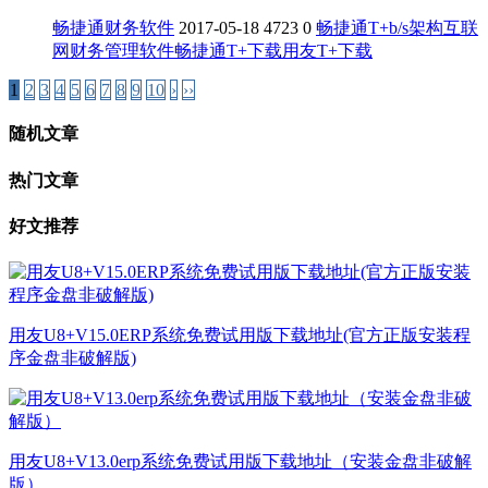
畅捷通财务软件
2017-05-18
4723
0
畅捷通T+
b/s架构
互联
网财务管理软件
畅捷通T+下载
用友T+下载
1
2
3
4
5
6
7
8
9
10
›
››
随机文章
热门文章
好文推荐
用友U8+V15.0ERP系统免费试用版下载地址(官方正版安装程
序金盘非破解版)
用友U8+V13.0erp系统免费试用版下载地址（安装金盘非破解
版）